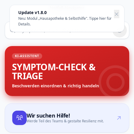
Notfall-Navigator
Update v1.8.0
Ein Projekt der GzV gUG i.G.
Neu: Modul „Hausapotheke & Selbsthilfe". Tippe hier für
Details.
KI-ASSISTENT
SYMPTOM-CHECK &
TRIAGE
Beschwerden einordnen & richtig handeln
Wir suchen Hilfe!
Werde Teil des Teams & gestalte Resilienz mit.