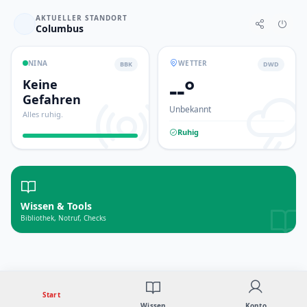
AKTUELLER STANDORT
Columbus
NINA
WETTER
BBK
DWD
--
°
Keine
Gefahren
Unbekannt
Alles ruhig.
Ruhig
Wissen & Tools
Bibliothek, Notruf, Checks
Start
Wissen
Konto